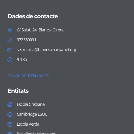
Dades de contacte
C/ Salut, 24. Blanes. Girona
972330091
secretaria@blanes.manyanet.org
9-18h
CANAL DE DENÚNCIES
Entitats
Escola Cristiana
Cambridge ESOL
Escola Verda
Residència Manyanet