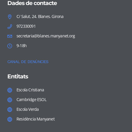
Dades de contacte
C/ Salut, 24. Blanes. Girona
972330091
secretaria@blanes.manyanet.org
9-18h
CANAL DE DENÚNCIES
Entitats
Escola Cristiana
Cambridge ESOL
Escola Verda
Residència Manyanet