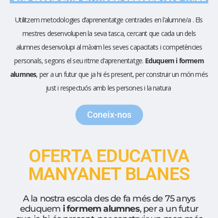
Utilitzem metodologies d’aprenentatge centrades en l’alumne/a . Els
mestres desenvolupen la seva tasca, cercant que cada un dels
alumnes desenvolupi al màxim les seves capacitats i competències
personals, segons el seu ritme d’aprenentatge.
Eduquem i formem
alumnes
, per a un futur que ja hi és present, per construir un món més
just i respectuós amb les persones i la natura
.
Coneix-nos
OFERTA EDUCATIVA
MANYANET BLANES
A la nostra escola des de fa més de 75 anys
eduquem
i formem alumnes
, per a un futur