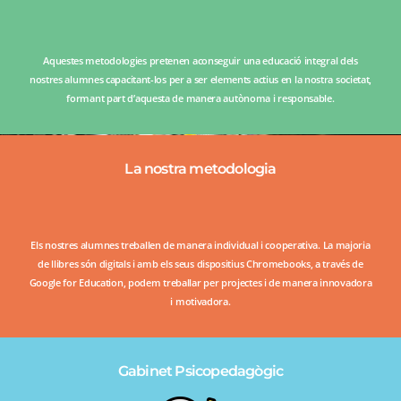
Aquestes metodologies pretenen aconseguir una educació integral dels
nostres alumnes capacitant-los per a ser elements actius en la nostra societat,
formant part d’aquesta de manera autònoma i responsable.
La nostra metodologia
Els nostres alumnes treballen de manera individual i cooperativa. La majoria
de llibres són digitals i amb els seus dispositius Chromebooks, a través de
Google for Education, podem treballar per projectes i de manera innovadora
i motivadora.
Gabinet Psicopedagògic