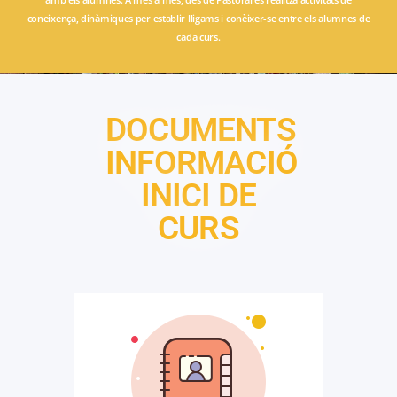
coneixença, dinàmiques per establir lligams i conèixer-se entre els alumnes de
cada curs.
DOCUMENTS
INFORMACIÓ
INICI DE
CURS