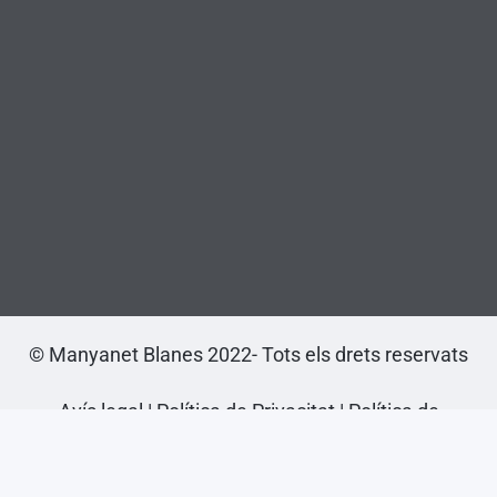
© Manyanet Blanes 2022- Tots els drets reservats
Avís legal
|
Política de Privacitat
|
Política de
cookies