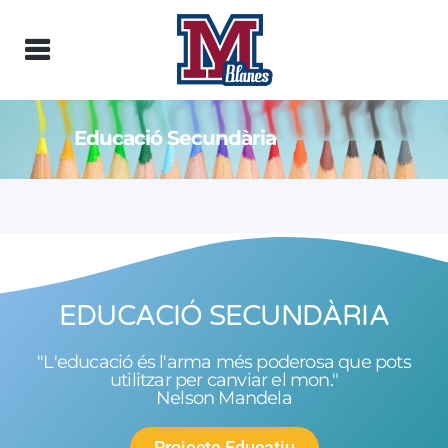
Educació Secundària
EDUCACIÓ SECUNDÀRIA
"L'educació és l'arma més poderosa que pots
utilitzar per canviar el mon."
Nelson Mandela
Projecte Educatiu