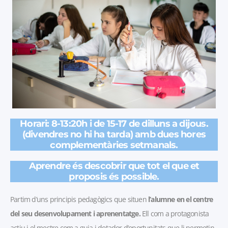
Horari: 8-13:20h i de 15-17 de dilluns a dijous.
(divendres no hi ha tarda)
amb dues hores
complementàries setmanals.
Aprendre és descobrir que tot el que et
proposis és possible.
Partim d’uns principis pedagògics que situen
l’alumne en el centre
del seu desenvolupament i aprenentatge.
Ell com a protagonista
actiu i el mestre com a guia i dotador d’oportunitats que li permetin