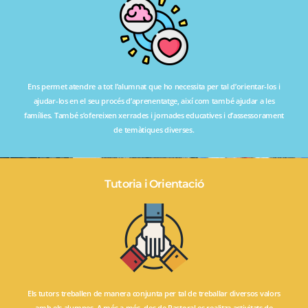
Ens permet atendre a tot l’alumnat que ho necessita per tal d’orientar-los i
ajudar-los en el seu procés d’aprenentatge, així com també ajudar a les
famílies. També s’ofereixen xerrades i jornades educatives i d’assessorament
de temàtiques diverses.
Tutoria i Orientació
Els tutors treballen de manera conjunta per tal de treballar diversos valors
amb els alumnes. A més a més, des de Pastoral es realitza activitats de