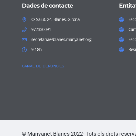
Dades de contacte
Entita
C/ Salut, 24. Blanes. Girona
Esco
972330091
Cam
secretaria@blanes.manyanet.org
Esc
9-18h
Res
CANAL DE DENÚNCIES
© Manyanet Blanes 2022- Tots els drets reserv