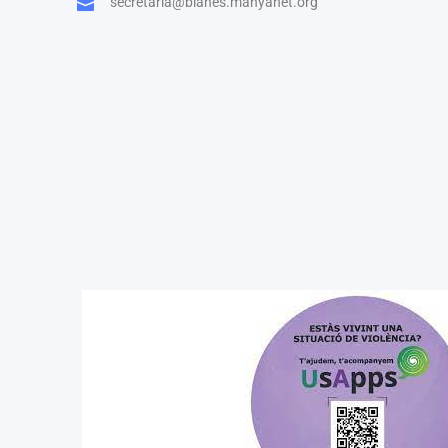
secretaria@blanes.manyanet.org