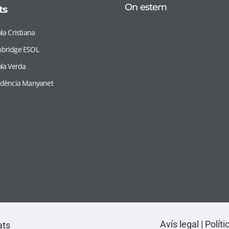
On estem
ts
la Cristiana
bridge ESOL
ola Verda
idència Manyanet
Avís legal
|
Políti
ats