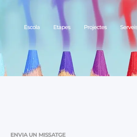
Escola
Etapes
Projectes
Servei
ENVIA UN MISSATGE