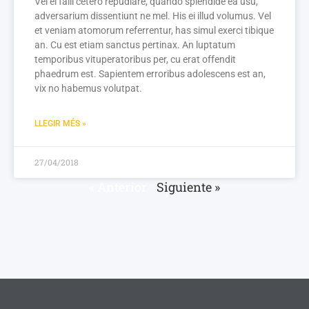
Vel ei falli cetero repudiare, quando splendide ea usu,
adversarium dissentiunt ne mel. His ei illud volumus. Vel
et veniam atomorum referrentur, has simul exerci tibique
an. Cu est etiam sanctus pertinax. An luptatum
temporibus vituperatoribus per, cu erat offendit
phaedrum est. Sapientem erroribus adolescens est an,
vix no habemus volutpat.
LLEGIR MÉS »
27/04/2018
« Anterior
Siguiente »