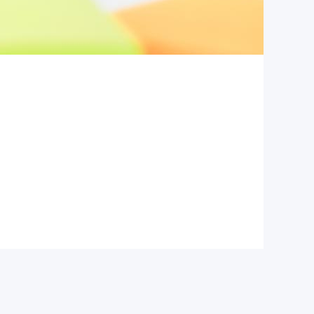
olumus. Vel et veniam atomorum referrentur,
er, cu erat offendit phaedrum est. Sapientem