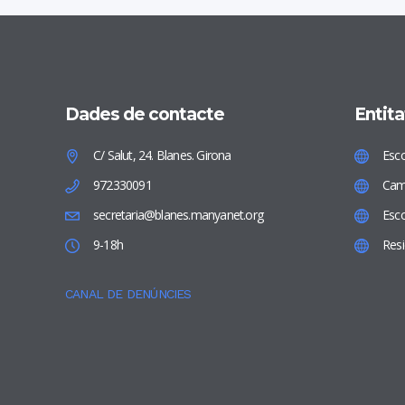
Dades de contacte
Entita
C/ Salut, 24. Blanes. Girona
Esco
972330091
Cam
secretaria@blanes.manyanet.org
Esco
9-18h
Res
CANAL DE DENÚNCIES