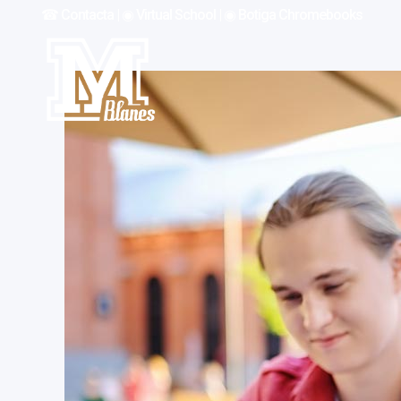
☎︎ Contacta
|
◉ Virtual School
|
◉ Botiga Chromebooks