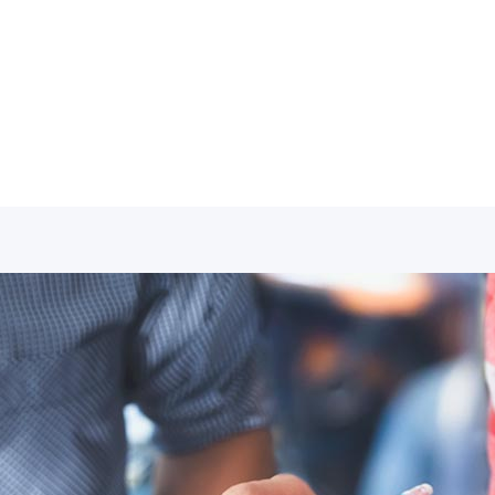
de ea usu, adversarium dissentiunt ne mel. His ei illud v
nctus pertinax. An luptatum temporibus vituperatoribus p