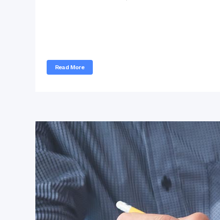
Vel ei falli cetero repudiare, quando splendi
has simul exerci tibique an. Cu est etiam sa
erroribus adolescens...
Read More