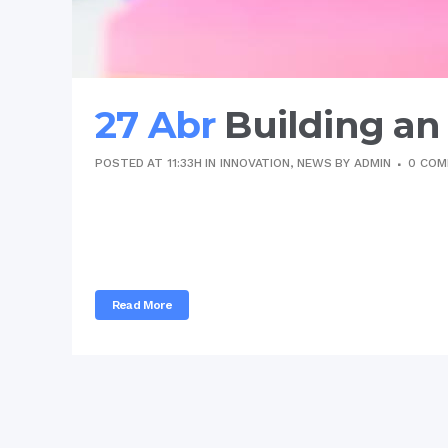
27 Abr
Building an
POSTED AT 11:33H
IN
INNOVATION
,
NEWS
BY
ADMIN
0 CO
Vel ei falli cetero repudiare, quando splendi
has simul exerci tibique an. Cu est etiam sa
erroribus adolescens...
Read More