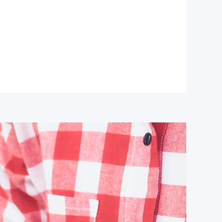
olumus. Vel et veniam atomorum referrentur,
er, cu erat offendit phaedrum est. Sapientem