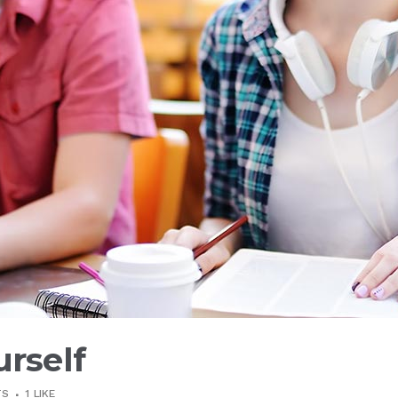
urself
TS
1
LIKE