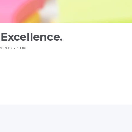
 Excellence.
MMENTS
1
LIKE
de ea usu, adversarium dissentiunt ne mel. His ei illud v
nctus pertinax. An luptatum temporibus vituperatoribus p