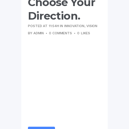
Choose Your
Direction.
POSTED AT 11:54H
IN
INNOVATION
,
VISION
BY
ADMIN
0 COMMENTS
0
LIKES
Vel ei falli cetero repudiare,
quando splendide ea usu,
adversarium dissentiunt ne
mel. His ei illud volumus. Vel et
veniam atomorum referrentur,
has simul exerci tibique an. Cu
est etiam sanctus pertinax. An
luptatum temporibus
vituperatoribus per, cu erat
offendit phaedrum est.
Sapientem erroribus
adolescens...