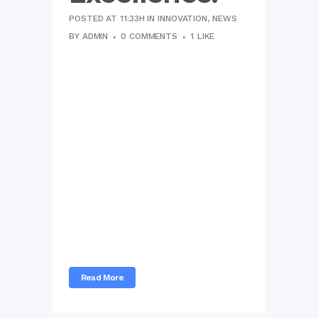
POSTED AT 11:33H
IN
INNOVATION
,
NEWS
BY
ADMIN
0 COMMENTS
1
LIKE
Vel ei falli cetero repudiare,
quando splendide ea usu,
adversarium dissentiunt ne
mel. His ei illud volumus. Vel et
veniam atomorum referrentur,
has simul exerci tibique an. Cu
est etiam sanctus pertinax. An
luptatum temporibus
vituperatoribus per, cu erat
offendit phaedrum est.
Sapientem erroribus
adolescens...
Read More