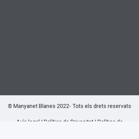
© Manyanet Blanes 2022- Tots els drets reservats
Avís legal
|
Política de Privacitat
|
Política de
cookies