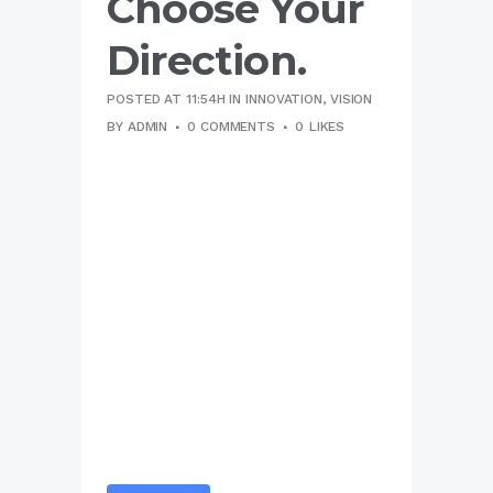
Choose Your
Direction.
POSTED AT 11:54H
IN
INNOVATION
,
VISION
BY
ADMIN
0 COMMENTS
0
LIKES
Vel ei falli cetero repudiare,
quando splendide ea usu,
adversarium dissentiunt ne
mel. His ei illud volumus. Vel et
veniam atomorum referrentur,
has simul exerci tibique an. Cu
est etiam sanctus pertinax. An
luptatum temporibus
vituperatoribus per, cu erat
offendit phaedrum est.
Sapientem erroribus
adolescens...