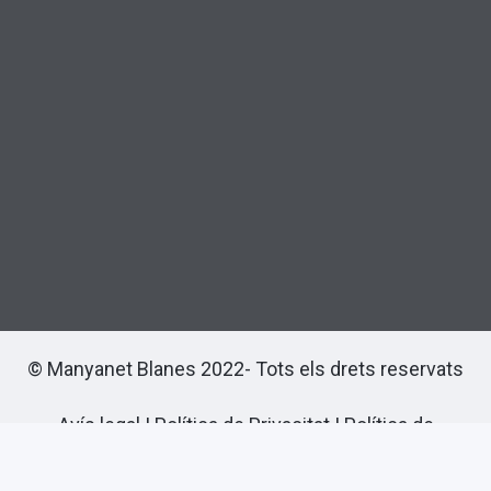
© Manyanet Blanes 2022- Tots els drets reservats
Avís legal
|
Política de Privacitat
|
Política de
cookies