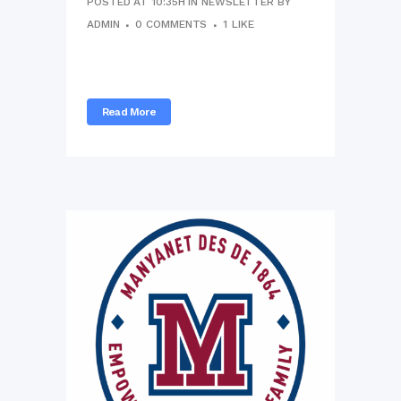
POSTED AT 10:35H
IN
NEWSLETTER
BY
ADMIN
0 COMMENTS
1
LIKE
...
Read More