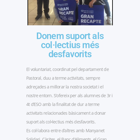
Donem suport als
col·lectius més
desfavorits
El voluntariat, coordinat pel departament de
Pastoral, duu a terme activitats, sempre
adreçades a millorar la nostra societat i el
nostre entorn. S’ofereix per als alumnes de 3r i
4t d’ESO amb la finalitat de dur a terme
activitats relacionades bàsicament a donar
suport als col•lectius més desfavorits.
Es col·labora entre d’altres amb Manyanet
Solidari, Càrites, el Banc d’Aliments, el Gran