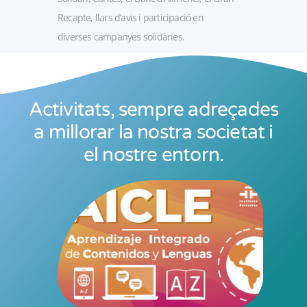
Recapte, llars d’avis i participació en
diverses campanyes solidàries.
Activitats, sempre adreçades
a millorar la nostra societat i
el nostre entorn.