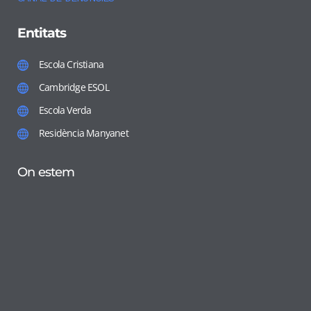
Entitats
Escola Cristiana
Cambridge ESOL
Escola Verda
Residència Manyanet
On estem