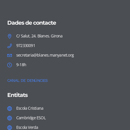
Dades de contacte
C/ Salut, 24. Blanes. Girona
972330091
secretaria@blanes.manyanet.org
9-18h
CANAL DE DENÚNCIES
Entitats
Escola Cristiana
Cambridge ESOL
Escola Verda