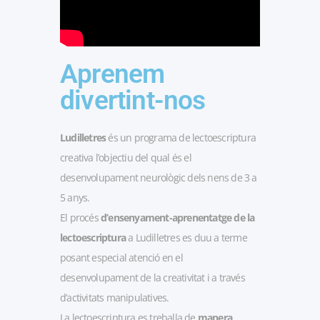
Aprenem
divertint-nos
Ludilletres
és un programa de lectoescriptura
creativa l’objectiu del qual és el
desenvolupament neurològic dels nens de 3 a
5 anys.
El procés
d’ensenyament-aprenentatge de la
lectoescriptura
a Ludilletres es duu a terme
posant especial atenció en el
desenvolupament de la creativitat i a través
d’activitats manipulatives.
La lectoescriptura es treballa de
manera