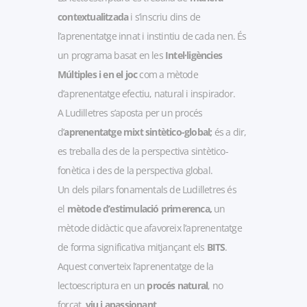
contextualitzada
i s’inscriu dins de
l’aprenentatge innat i instintiu de cada nen. És
un programa basat en les
Intel·ligències
Múltiples i en el joc
com a mètode
d’aprenentatge efectiu, natural i inspirador.
A Ludilletres s’aposta per un procés
d’
aprenentatge mixt sintètico-global;
és a dir,
es treballa des de la perspectiva sintètico-
fonètica i des de la perspectiva global.
Un dels pilars fonamentals de Ludilletres és
el
mètode d’estimulació primerenca,
un
mètode didàctic que afavoreix l’aprenentatge
de forma significativa mitjançant els
BITS
.
Aquest converteix l’aprenentatge de la
lectoescriptura en un
procés natural
, no
forçat,
viu i apassionant
.