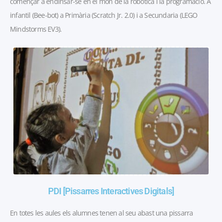
començar a endinsar-se en el món de la robòtica i la programació. A
infantil (Bee-bot) a Primària (Scratch Jr. 2.0) i a Secundaria (LEGO
Mindstorms EV3).
PDI [Pissarres Interactives Digitals]
En totes les aules els alumnes tenen al seu abast una pissarra