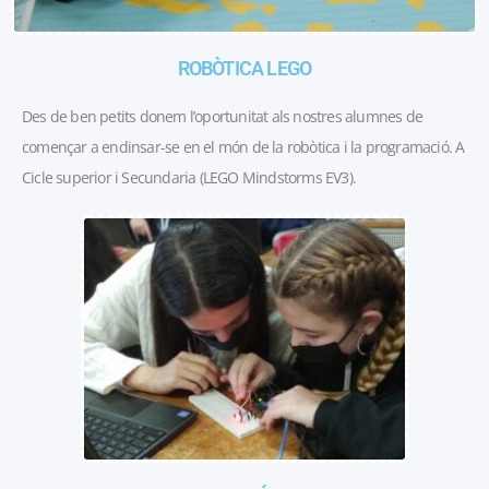
ROBÒTICA LEGO
Des de ben petits donem l’oportunitat als nostres alumnes de
començar a endinsar-se en el món de la robòtica i la programació. A
Cicle superior i Secundaria (LEGO Mindstorms EV3).