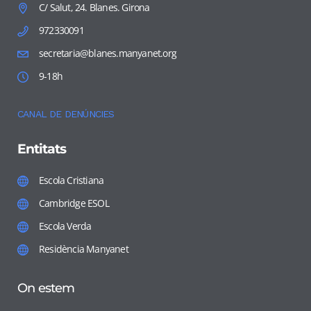
C/ Salut, 24. Blanes. Girona
972330091
secretaria@blanes.manyanet.org
9-18h
CANAL DE DENÚNCIES
Entitats
Escola Cristiana
Cambridge ESOL
Escola Verda
Residència Manyanet
On estem