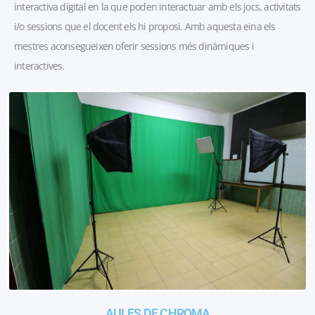
interactiva digital en la que poden interactuar amb els jocs, activitats
i/o sessions que el docent els hi proposi. Amb aquesta eina els
mestres aconsegueixen oferir sessions més dinàmiques i
interactives.
AULES DE CHROMA