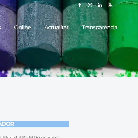
s
Online
Actualitat
Transparència
ADOR
ció PINN MUFPS del Departament