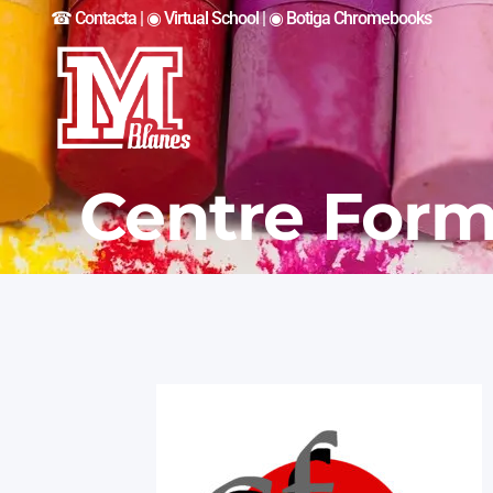
☎︎ Contacta
|
◉ Virtual School
|
◉ Botiga Chromebooks
Centre For