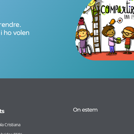
rendre.
i ho volen
On estem
ts
la Cristiana