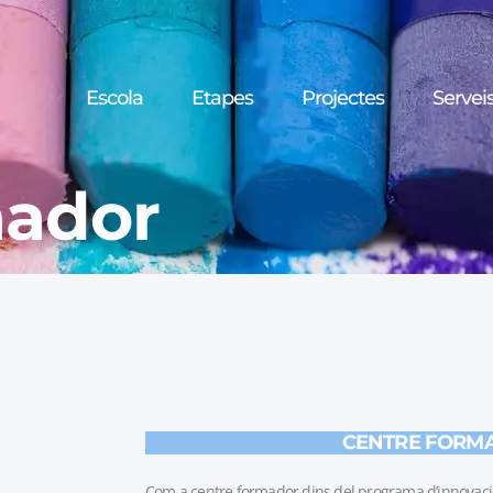
Escola
Etapes
Projectes
Servei
mador
CENTRE FORM
Com a centre formador dins del programa d’innova